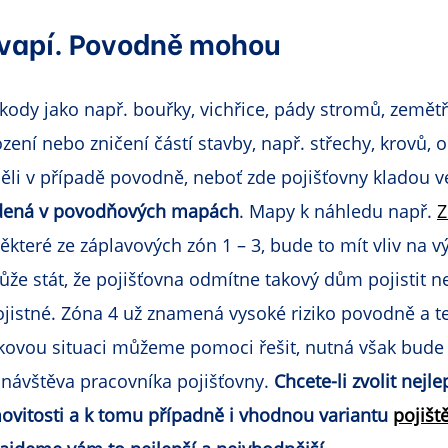
kvapí. Povodně mohou
 škody jako např. bouřky, vichřice, pády stromů, zemětř
ození nebo zničení částí stavby, např. střechy, krovů,
měli v případě povodně, neboť zde pojišťovny kladou v
edená v povodňových mapách
. Mapy k náhledu např.
Z
které ze záplavových zón 1 – 3, bude to mít vliv na výš
ůže stát, že pojišťovna odmítne takový dům pojistit 
jistné. Zóna 4 už znamená vysoké riziko povodně a t
 takovou situaci můžeme pomoci řešit, nutná však bude
 návštěva pracovníka pojišťovny.
Chcete-li zvolit nejle
vitosti a k tomu případně i vhodnou variantu
pojišt