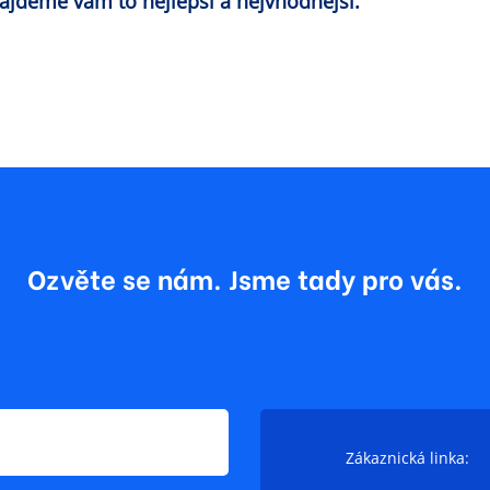
Najdeme vám to nejlepší a nejvhodnější.
Ozvěte se nám. Jsme tady pro vás.
Zákaznická linka: