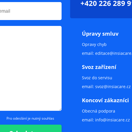
+420 226 289 9
Úpravy smluv
Opravy chyb
email:
editace@insiacare
Svoz zařízení
Svoz do servisu
email:
svoz@insiacare.cz
Koncoví zákazníci
Obecná podpora
Pro odeslání je nutný souhlas
email:
info@insiacare.cz