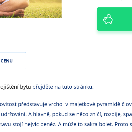
t CENU
ojištění bytu
přejděte na tuto stránku.
itost představuje vrchol v majetkové pyramidě člově
 udržování. A hlavně, pokud se něco zničí, rozbije, spa
avu stojí nejvíc peněz. A může to sakra bolet. Proto s