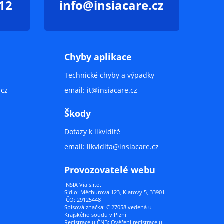
12
info@insiacare.cz
Chyby aplikace
Technické chyby a výpadky
.cz
email:
it@insiacare.cz
Škody
Dotazy k likviditě
email:
likvidita@insiacare.cz
Provozovatelé webu
INSIA Via s.r.o.
Sídlo: Měchurova 123, Klatovy 5, 33901
IČO: 29125448
Spisová značka: C 27058 vedená u
Krajského soudu v Plzni
Registrace u ČNB: Ověření registrace u