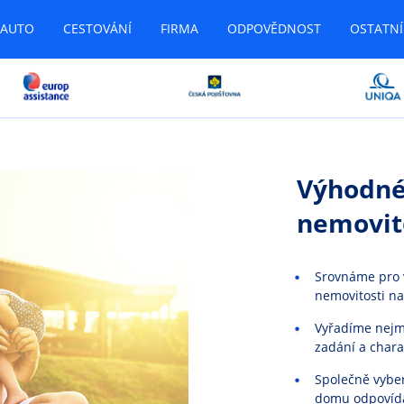
AUTO
CESTOVÁNÍ
FIRMA
ODPOVĚDNOST
OSTATNÍ
Výhodné
nemovit
Srovnáme pro v
nemovitosti na
Vyřadíme nejm
zadání a char
Společně vybe
domu odpovída