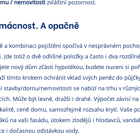
omu / nemovitosti
zvláštní pozornost.
mácnost. A opačně
bě a kombinaci pojištění spočívá v nesprávném pochop
 Jde totiž o dvě odlišné položky a často i dva rozdíln
ete nový dům zčásti hypotékou, budete nuceni si poříd
aží tímto krokem ochránit vklad svých peněz do půjčky
ní stavby/domu/nemovitosti se nabízí na trhu v různýc
ích. Může být levné, dražší i drahé. Výpočet závisí 
okalitě, ceně domu, samozřejmě rozsahu krytí. Vaše p
táků na vaši fasádu, útokem zlodějů i hlodavců, vand
ce i dočasnou odstávkou vody.