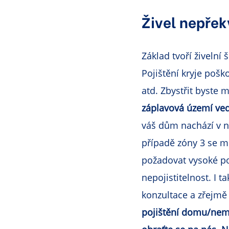
Živel nepře
Základ tvoří živelní
Pojištění kryje pošk
atd. Zbystřit byste 
záplavová území v
váš dům nachází v ně
případě zóny 3 se m
požadovat vysoké po
nepojistitelnost. I
konzultace a zřejmě
pojištění domu/nemo