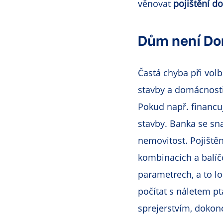
věnovat
pojištění d
Dům není Do
Častá chyba při vol
stavby a domácnosti.
Pokud např. financuj
stavby. Banka se sn
nemovitost. Pojiště
kombinacích a balíčc
parametrech, a to l
počítat s náletem p
sprejerstvím, dokon