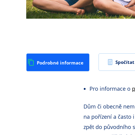
Spočíta
Podrobné informace
Pro informace o
p
Dům či obecně nemov
na pořízení a často i
zpět do původního st