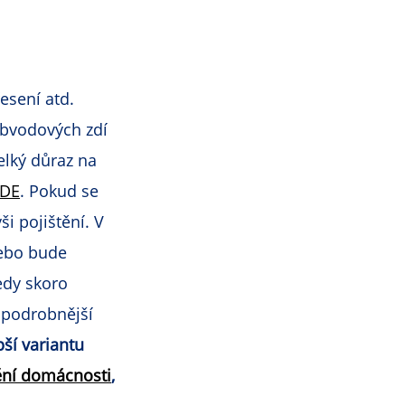
esení atd.
 obvodových zdí
elký důraz na
DE
. Pokud se
i pojištění. V
nebo bude
edy skoro
 podrobnější
pší variantu
ění domácnosti
,