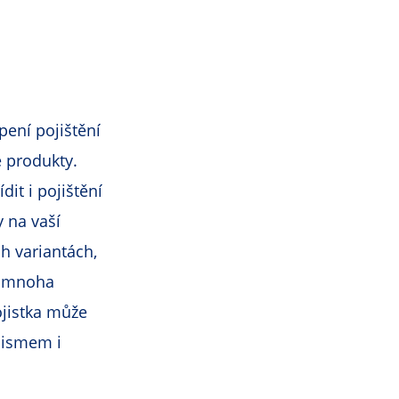
ení pojištění
é produkty.
it i pojištění
 na vaší
h variantách,
na mnoha
ojistka může
alismem i